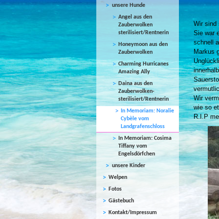
unsere Hunde
Angel aus den
Wir sind
Zauberwolken
Sie war e
sterilisiert/Rentnerin
schnell 
Honeymoon aus den
Markus g
Zauberwolken
Unglückl
Charming Hurricanes
innerhalb
Amazing Ally
Sauerstof
Daina aus den
vermutli
Zauberwolken-
Wir verm
sterilisiert/Rentnerin
wie so e
In Memoriam: Noralie
R.I.P mei
Cybèle vom
Landgrafenschloss
In Memoriam: Cosima
Tiffany vom
Engelsdörfchen
unsere Kinder
Welpen
Fotos
Gästebuch
Kontakt/Impressum