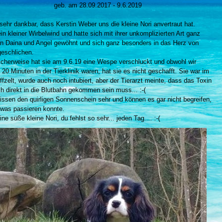
geb. am 28.09.2017 - 9.6.2019
 sehr dankbar, dass Kerstin Weber uns die kleine Nori anvertraut hat.
in kleiner Wirbelwind und hatte sich mit ihrer unkomplizierten Art ganz
an Daina und Angel gewöhnt und sich ganz besonders in das Herz von
eschlichen.
icherweise hat sie am 9.6.19 eine Wespe verschluckt und obwohl wir
 20 Minuten in der Tierklinik waren, hat sie es nicht geschafft. Sie war im
fzelt, wurde auch noch intubiert, aber der Tierarzt meinte, dass das Toxin
ch direkt in die Blutbahn gekommen sein muss... :-(
issen den quirligen Sonnenschein sehr und können es gar nicht begreifen,
twas passieren konnte.
ne süße kleine Nori, du fehlst so sehr... jeden Tag.... :-(