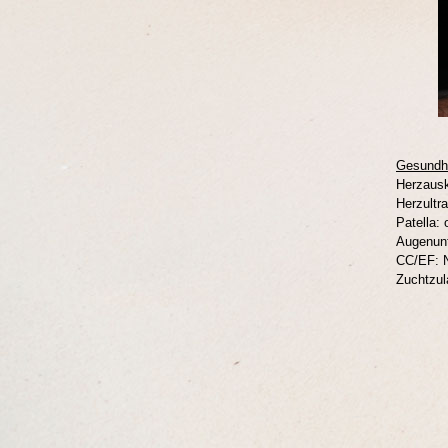
Gesundhe
Herzausk
Herzultr
Patella: 
Augenunt
CC/EF: 
Zuchtzul