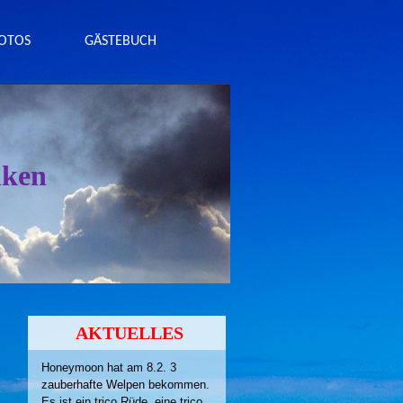
OTOS
GÄSTEBUCH
lken
AKTUELLES
Honeymoon hat am 8.2. 3
zauberhafte Welpen bekommen.
Es ist ein trico Rüde, eine trico