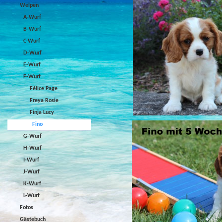
Welpen
A-Wurf
B-Wurf
C-Wurf
D-Wurf
E-Wurf
F-Wurf
Félice Page
Freya Rosie
Finja Lucy
Fino
G-Wurf
H-Wurf
I-Wurf
J-Wurf
K-Wurf
L-Wurf
Fotos
Gästebuch